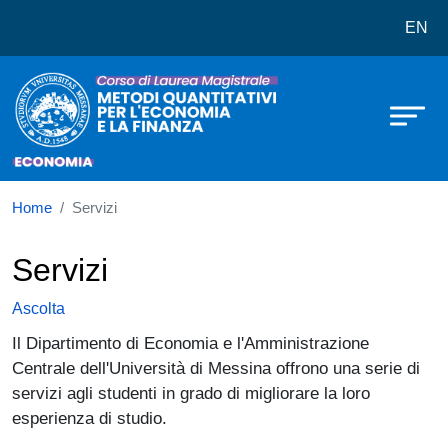
Corso di laurea in LM-56 Metodi Qu
Salta al contenuto principale
EN
Home
Servizi
Servizi
Ascolta
Il Dipartimento di Economia e l'Amministrazione
Centrale dell'Università di Messina offrono una serie di
servizi agli studenti in grado di migliorare la loro
esperienza di studio.