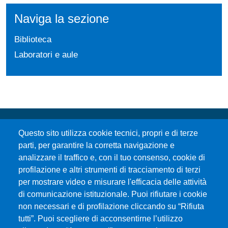
Naviga la sezione
Biblioteca
Laboratori e aule
Questo sito utilizza cookie tecnici, propri e di terze
parti, per garantire la corretta navigazione e
analizzare il traffico e, con il tuo consenso, cookie di
profilazione e altri strumenti di tracciamento di terzi
per mostrare video e misurare l'efficacia delle attività
Università degli Studi di Messina
di comunicazione istituzionale. Puoi rifiutare i cookie
Piazza Pugliatti, 1 - 98122 Messina
non necessari e di profilazione cliccando su “Rifiuta
Cod. Fiscale 80004070837
tutti”. Puoi scegliere di acconsentirne l’utilizzo
P.IVA 00724160833